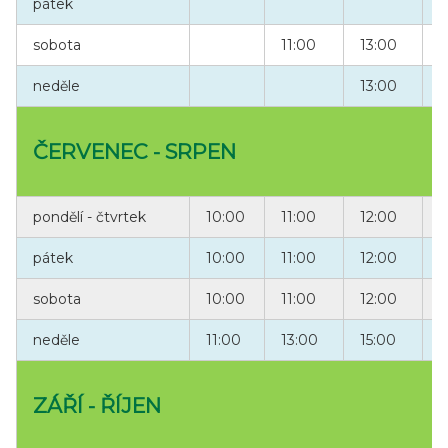
pátek
1
sobota
11:00
13:00
1
neděle
13:00
1
ČERVENEC - SRPEN
pondělí - čtvrtek
10:00
11:00
12:00
1
pátek
10:00
11:00
12:00
1
sobota
10:00
11:00
12:00
1
neděle
11:00
13:00
15:00
1
ZÁŘÍ - ŘÍJEN