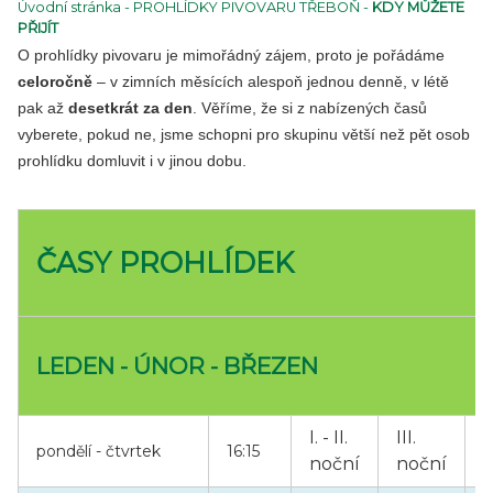
Úvodní stránka
-
PROHLÍDKY PIVOVARU TŘEBOŇ
-
KDY MŮŽETE
PŘIJÍT
O prohlídky pivovaru je mimořádný zájem, proto je pořádáme
celoročně
– v zimních měsících alespoň jednou denně, v létě
pak až
desetkrát za den
. Věříme, že si z nabízených časů
vyberete, pokud ne, jsme schopni pro skupinu větší než pět osob
prohlídku domluvit i v jinou dobu.
ČASY PROHLÍDEK
LEDEN - ÚNOR - BŘEZEN
I. - II.
III.
pondělí - čtvrtek
16:15
noční
noční