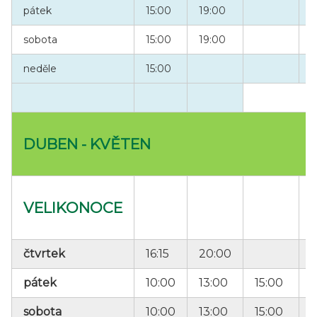
pátek
15:00
19:00
sobota
15:00
19:00
neděle
15:00
DUBEN - KVĚTEN
VELIKONOCE
čtvrtek
16:15
20:00
pátek
10:00
13:00
15:00
1
sobota
10:00
13:00
15:00
1