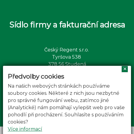
Sídlo firmy a fakturační adresa
Český Regent s.r.o.
Tyršova 538
378 56 Studená
✕
Předvolby cookies
Na našich webových stránkách používáme
soubory cookies. Některé z nich jsou nezbytné
IČO: 26024021
pro správné fungování webu, zatímco jiné
DIČ: CZ26024021
(Analytické) nám pomáhají vylepšit web pro vaše
bankovní spojení: 276545116/0300
pohodlí při procházení. Souhlasíte s používáním
cookies?
Více informací