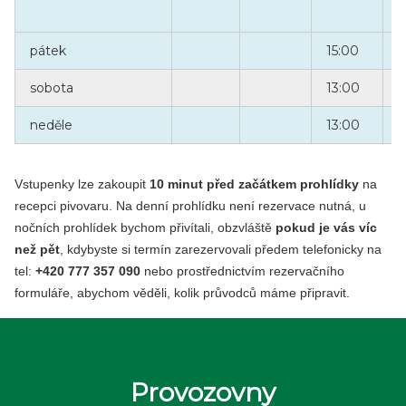
pátek
15:00
1
sobota
13:00
1
1
neděle
13:00
Vstupenky lze zakoupit
10 minut před začátkem prohlídky
na
recepci pivovaru. Na denní prohlídku není rezervace nutná, u
nočních prohlídek bychom přivítali, obzvláště
pokud je vás víc
než pět
, kdybyste si termín zarezervovali předem telefonicky na
tel:
+420 777 357 090
nebo prostřednictvím rezervačního
formuláře, abychom věděli, kolik průvodců máme připravit.
Provozovny