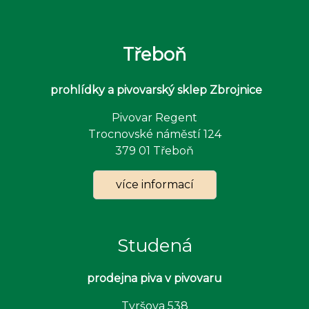
Třeboň
prohlídky a pivovarský sklep Zbrojnice
Pivovar Regent
Trocnovské náměstí 124
379 01 Třeboň
více informací
Studená
p
rodejna piva v pivovaru
Tyršova 538