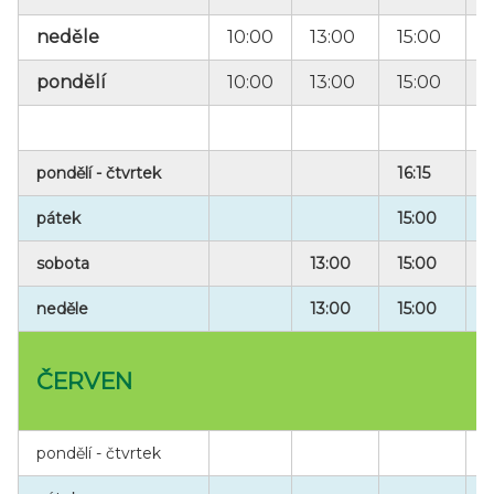
neděle
10:00
13:00
15:00
1
pondělí
10:00
13:00
15:00
pondělí - čtvrtek
16:15
pátek
15:00
1
sobota
13:00
15:00
1
neděle
13:00
15:00
ČERVEN
pondělí - čtvrtek
1