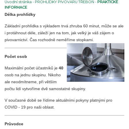
Úvodní stránka
-
PROHLÍDKY PIVOVARU TŘEBOŇ
-
PRAKTICKÉ
INFORMACE
Délka prohlídky
Základní prohlídka s výkladem trvá zhruba 60 minut, může se ale
i protáhnout déle, záleží jen na tom, jak velký je váš zájem o
pivovarnictví. Čas rozhodně neměříme stopkami.
Počet osob
Maximální počet účastníků je
40
osob na jednu skupinu. Nikoho
ale neodmítneme, při větším
počtu lidí vytvoříme dvě samostatné skupiny.
V současné době se řídíme aktuálními pokyny platnými pro
COVID - 19 pro naši oblast.
Průvodce