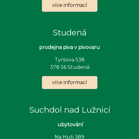
více informací
Studená
p
rodejna piva v pivovaru
Tyršova 538
378 56 Studená
více informací
Suchdol nad Lužnicí
u
bytování
Na Huti 389