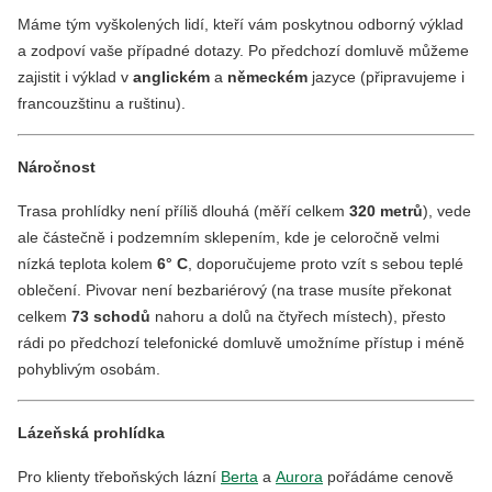
Máme tým vyškolených lidí, kteří vám poskytnou odborný výklad
a zodpoví vaše případné dotazy. Po předchozí domluvě můžeme
zajistit i výklad v
anglickém
a
německém
jazyce (připravujeme i
francouzštinu a ruštinu).
Náročnost
Trasa prohlídky není příliš dlouhá (měří celkem
320 metrů
), vede
ale částečně i podzemním sklepením, kde je celoročně velmi
nízká teplota kolem
6° C
, doporučujeme proto vzít s sebou teplé
oblečení. Pivovar není bezbariérový (na trase musíte překonat
celkem
73 schodů
nahoru a dolů na čtyřech místech), přesto
rádi po předchozí telefonické domluvě umožníme přístup i méně
pohyblivým osobám.
Lázeňská prohlídka
Pro klienty třeboňských lázní
Berta
a
Aurora
pořádáme cenově