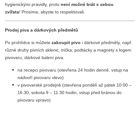
hygienickými pravidly, proto
není možné brát s sebou
zvířata
! Prosíme, abyste to respektovali.
Prodej piva a dárkových předmětů
Po prohlídce si můžete
zakoupit pivo
i dárkové předměty, např.
různé druhy pivních sklenic, trička, podtácky a magnety s logem
pivovaru, dárkové balení piva.
na recepci pivovaru (otevřena 24 hodin denně, vstup na
nádvoří pivovaru vlevo)
v pivovarské prodejně (otevřena pondělí až pátek 10:00 –
16.30, sobota 9 – 11.30 hodin, vstup před bránou do
pivovaru vpravo)