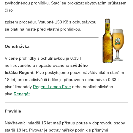
zvýhodněnou prohlídku. Stačí se prokázat ubytovacím průkazem
či ro
zpisem procedur. Vstupné 150 Kč s ochutnávkou
se platí na místě před vlastní prohlídkou.
Ochutnávka
V ceně prohlídky s ochutnávkou je 0,33 l
nefiltrovaného a nepasterovaného
světlého
ležáku Regent
. Pivo poskytujeme pouze návštěvníkům starším
18 let, pro mladistvé či řidiče je připravena ochutnávka 0,33 l
pivní limonády
Regent Lemon Free
nebo nealkoholického
piva
Renegát
.
Pravidla
Návštěvníci mladší 15 let mají přístup pouze v doprovodu osoby
starší 18 let. Pivovar je potravinářský podnik s přísnými