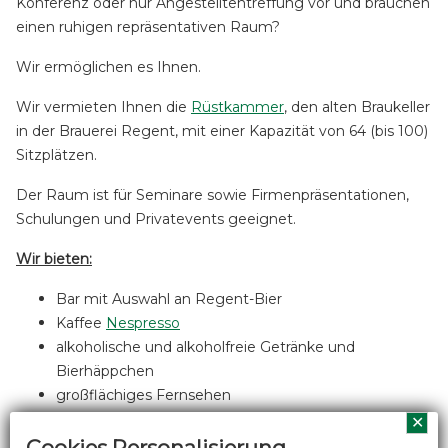
Konferenz oder nur Angestelltentreffung vor und brauchen
einen ruhigen repräsentativen Raum?
Wir ermöglichen es Ihnen.
Wir vermieten Ihnen die
Rüstkammer
, den alten Braukeller
in der Brauerei Regent, mit einer Kapazität von 64 (bis 100)
Sitzplätzen.
Der Raum ist für Seminare sowie Firmenpräsentationen,
Schulungen und Privatevents geeignet.
Wir bieten:
Bar mit Auswahl an Regent-Bier
Kaffee
Nespresso
alkoholische und alkoholfreie Getränke und
Bierhäppchen
großflächiges Fernsehen
gute Preise
✕
64 Sitzplätze (möglich auf bis 100 Plätze zu
Cookies Personalisierung