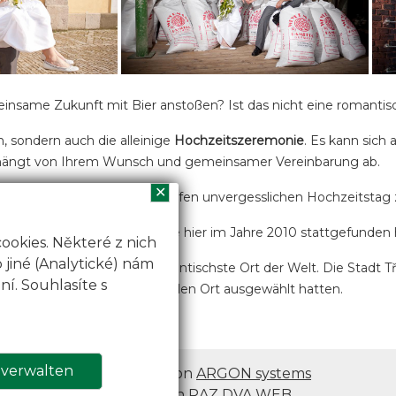
insame Zukunft mit Bier anstoßen? Ist das nicht eine romantis
, sondern auch die alleinige
Hochzeitszeremonie
. Es kann sich
lles hängt von Ihrem Wunsch und gemeinsamer Vereinbarung ab.
✕
 svatby
werden wir Ihnen helfen unvergesslichen Hochzeitstag z
ochzeit überzeugt werden, die hier im Jahre 2010 stattgefunden 
okies. Některé z nich
jiné (Analytické) nám
auerei in Třeboň ist der romantischste Ort der Welt. Die Stadt
í. Souhlasíte s
Hochzeit solch einen originellen Ort ausgewählt hatten.
ubenci-rekli-v20101011.html
 verwalten
Produziert von
ARGON systems
Webdesign
RAZ DVA WEB