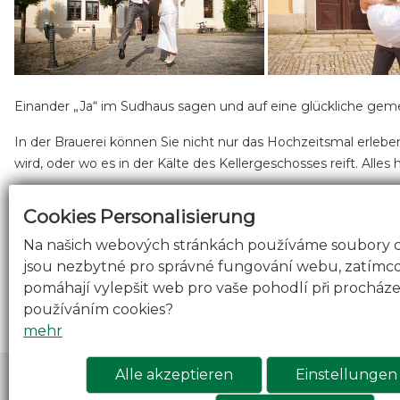
Einander „Ja“ im Sudhaus sagen und auf eine glückliche geme
In der Brauerei können Sie nicht nur das Hochzeitsmal erleben
wird, oder wo es in der Kälte des Kellergeschosses reift. A
In Zusammenarbeit mit der Profi-Hochzeitsagentur
Bohemia
Cookies Personalisierung
Sie können vielleicht von einer Aussage über die allererste H
Na našich webových stránkách používáme soubory co
jsou nezbytné pro správné fungování webu, zatímco 
„Bier ist das beste Getränk der Menschheitsgeschichte und Br
pomáhají vylepšit web pro vaše pohodlí při procházen
Bräutigam erklärt, warum er und seine Neuvermählte für ihre 
používáním cookies?
http://jindrichohradecky.denik.cz/zpravy_region/sve-ano-si-sno
mehr
Alle akzeptieren
Einstellungen